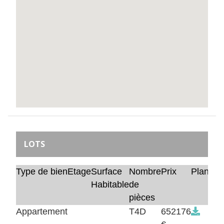
LOTS
Type de bien
Etage
Surface
Nombre
Prix
Plan
Habitable
de
pièces
Appartement
T4D
652176