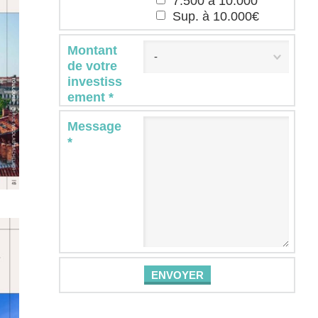
7.500 à 10.000
Sup. à 10.000€
Montant
-
de votre
investiss
ement *
Message
*