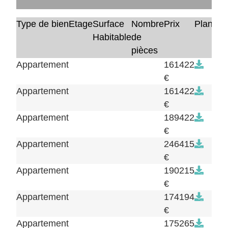
Type de bien
Etage
Surface
Nombre
Prix
Plan
Habitable
de
pièces
Appartement
161422
€
Appartement
161422
€
Appartement
189422
€
Appartement
246415
€
Appartement
190215
€
Appartement
174194
€
Appartement
175265